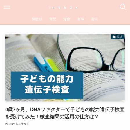
体験談
育児
知育
食事
趣味
育児
0歳7ヶ月、DNAファクターで子どもの能力遺伝子検査
を受けてみた！検査結果の活用の仕方は？
2021年9月22日