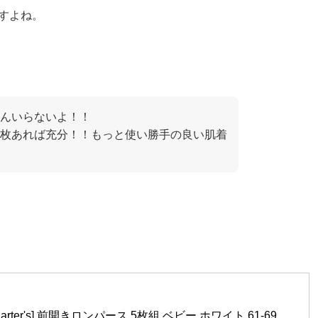
ですよね。
んいらないよ！！
枚あれば充分！！もっと使い勝手の良い肌着
by Carter's] 前開きロンパース 5枚組 ベビー ホワイト 61-69