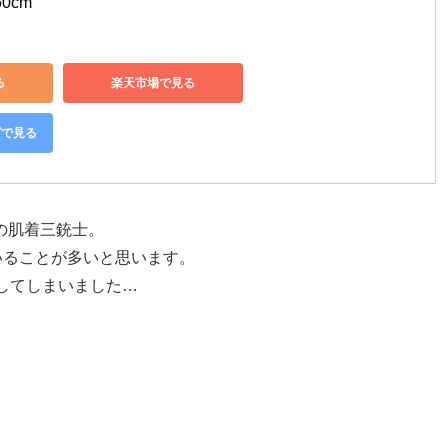
60cm
る
楽天市場で見る
グで見る
の肌着三銃士。
いることが多いと思います。
してしまいました…