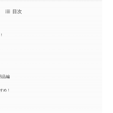
目次
！
用品編
すめ！